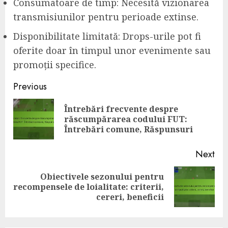
Consumatoare de timp: Necesită vizionarea
transmisiunilor pentru perioade extinse.
Disponibilitate limitată: Drops-urile pot fi
oferite doar în timpul unor evenimente sau
promoții specifice.
Post
Previous
navigation
Întrebări frecvente despre
Pre
răscumpărarea codului FUT:
pos
Întrebări comune, Răspunsuri
Next
Obiectivele sezonului pentru
Next
recompensele de loialitate: criterii,
post:
cereri, beneficii