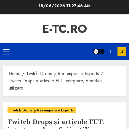
Skip
18/06/2026
11:27:47 AM
to
content
E-TC.RO
Primary
Menu
Home
Twitch Drops și Recompense Esports
Twitch Drops și articole FUT: integrare, beneficii,
utilizare
Twitch Drops și Recompense Esports
Twitch Drops și articole FUT: