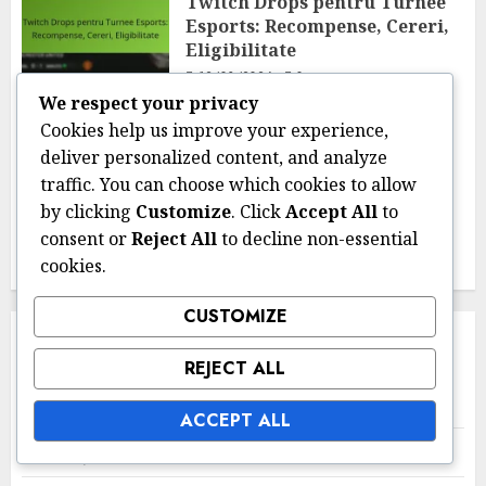
Twitch Drops pentru Turnee
Esports: Recompense, Cereri,
Eligibilitate
12/03/2026
0
We respect your privacy
Cookies help us improve your experience,
Twitch Drops și Recompense Esports
deliver personalized content, and analyze
Twitch Drops pentru
traffic. You can choose which cookies to allow
Transmisiuni Live:
Evenimente, Participare,
by clicking
Customize
. Click
Accept All
to
Recompense
consent or
Reject All
to decline non-essential
09/03/2026
0
cookies.
CUSTOMIZE
LINKURI
REJECT ALL
Contact
ACCEPT ALL
Răsfoiește