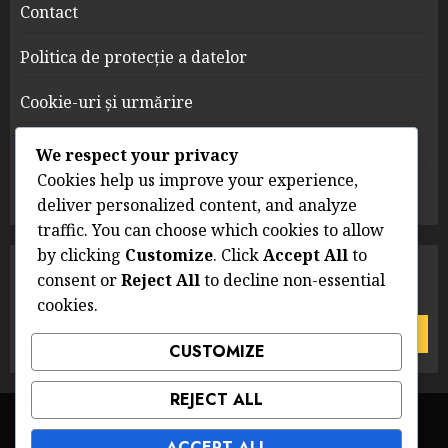
Contact
Politica de protecție a datelor
Cookie-uri și urmărire
Despre
We respect your privacy
Cookies help us improve your experience,
Termeni și condiții
deliver personalized content, and analyze
traffic. You can choose which cookies to allow
by clicking
Customize
. Click
Accept All
to
CĂUTARE
consent or
Reject All
to decline non-essential
cookies.
Search
for:
CUSTOMIZE
REJECT ALL
Contact
Politica de protecție a datelor
Cookie-uri și urmărire
Despre
Termeni și condiții
ACCEPT ALL