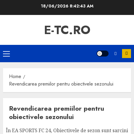
Skip
18/06/2026
8:42:44 AM
to
content
E-TC.RO
Primary
Menu
Home
Revendicarea premiilor pentru obiectivele sezonului
Revendicarea premiilor pentru
obiectivele sezonului
În EA SPORTS FC 24, Obiectivele de sezon sunt sarcini