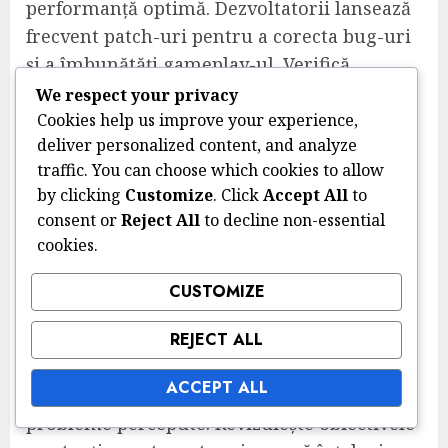
performanță optimă. Dezvoltatorii lansează
frecvent patch-uri pentru a corecta bug-uri
și a îmbunătăți gameplay-ul. Verifică
actualizările în launcher-ul jocului sau în
We respect your privacy
setările consolei tale și instalează orice
Cookies help us improve your experience,
deliver personalized content, and analyze
actualizări disponibile.
traffic. You can choose which cookies to allow
Folosirea unei versiuni învechite poate duce
by clicking
Customize
. Click
Accept All
to
la probleme de compatibilitate cu
consent or
Reject All
to decline non-essential
obiectivele sezoniere, așa că fă-ți un obicei
cookies.
din a verifica actualizările regulat.
CUSTOMIZE
Revizuiește cerințele obiectivelor
REJECT ALL
Uneori, confuzia cu privire la cerințele
ACCEPT ALL
pentru obiectivele sezoniere poate duce la
probleme percepute. Revizuiește obiectivele