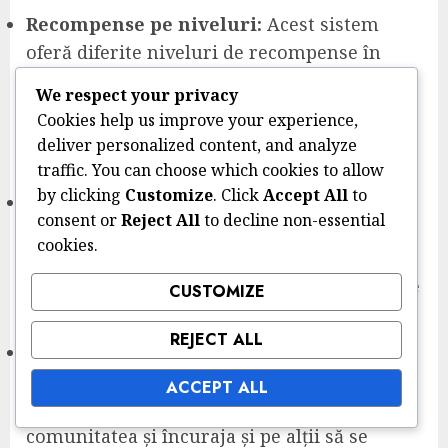
Recompense pe niveluri:
Acest sistem
oferă diferite niveluri de recompense în
funcție de angajamentul utilizatorului.
We respect your privacy
Nivelurile superioare oferă stimulente mai
Cookies help us improve your experience,
valoroase, motivând utilizatorii să își
deliver personalized content, and analyze
crească activitatea.
traffic. You can choose which cookies to allow
by clicking
Customize
. Click
Accept All
to
Concursuri și giveaway-uri:
Organizarea
consent or
Reject All
to decline non-essential
regulată de concursuri încurajează
cookies.
utilizatorii să participe activ. Câștigătorii
primesc premii, care pot varia de la produse
CUSTOMIZE
la experiențe exclusive.
REJECT ALL
Programe de recunoaștere:
Evidențierea
celor mai activi contribuabili prin
ACCEPT ALL
prezentări sau mențiuni poate construi
comunitatea și încuraja și pe alții să se