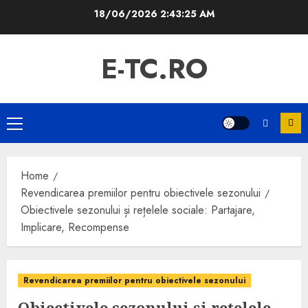
Skip
18/06/2026
2:43:26 AM
to
content
E-TC.RO
Primary
Menu
Home
Revendicarea premiilor pentru obiectivele sezonului
Obiectivele sezonului și rețelele sociale: Partajare,
Implicare, Recompense
Revendicarea premiilor pentru obiectivele sezonului
Obiectivele sezonului și rețelele