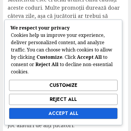
aceste coduri. Multe promoții durează doar
câteva zile, așa că jucătorii ar trebui să
rămână implicați cu canalele oficiale, cum
We respect your privacy
ar fi rețelele sociale și site-ul EA Sports,
Cookies help us improve your experience,
pentru a prinde anunțurile pe măsură ce
deliver personalized content, and analyze
apar. Stabilirea unor memento-uri pentru
traffic. You can choose which cookies to allow
aceste date cheie poate ajuta la asigurarea
by clicking
Customize
. Click
Accept All
to
consent or
Reject All
to decline non-essential
că nu ratați ocaziile.
cookies.
În plus, evenimentele de implicare a
comunității, cum ar fi turneele sau
CUSTOMIZE
transmisiunile speciale, includ adesea
REJECT ALL
giveaway-uri de coduri FUT. Participarea la
aceste evenimente poate oferi oportunități
ACCEPT ALL
de a câștiga coduri în timp ce te bucuri de
joc alături de alți jucători.