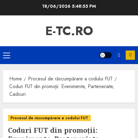
Skip
18/06/2026
5:48:56 PM
to
content
E-TC.RO
Primary
Menu
Home
Procesul de răscumpărare a codului FUT
Coduri FUT din promoții: Evenimente, Parteneriate,
Cadouri
Procesul de răscumpărare a codului FUT
Coduri FUT din promoții: